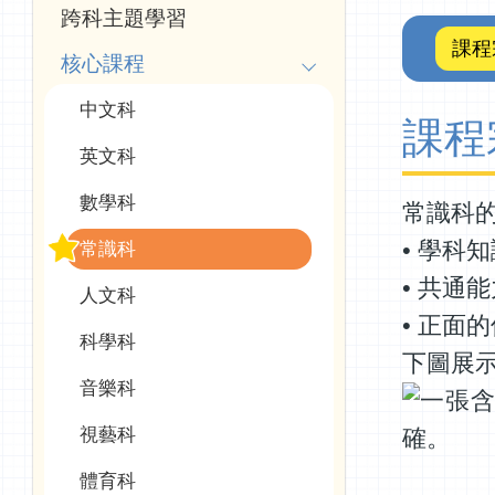
navigation
跨科主題學習
(學
課程
核心課程
科
中文科
資
課程
英文科
訊)
數學科
常識科
•
學科知
常識科
•
共通能
人文科
•
正面的
科學科
下圖展
音樂科
視藝科
體育科