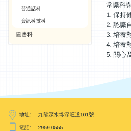
常識科
普通話科
1.
保持
資訊科技科
2.
認識
圖書科
3.
培養
4.
培養
5. 關
地址:
九龍深水埗深旺道101號
電話:
2959 0555