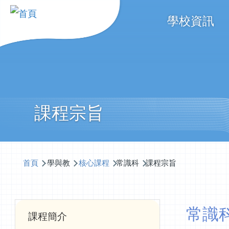
移至主內容
Main
學校資訊
navigati
課程宗旨
導
首頁
學與教
核心課程
常識科
課程宗旨
航
連
結
Main
常識
課程簡介