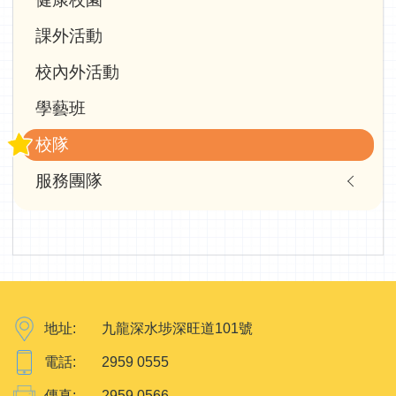
navigation
課外活動
校內外活動
學藝班
校隊
服務團隊
地址:
九龍深水埗深旺道101號
電話:
2959 0555
傳真:
2959 0566