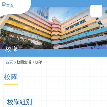
移至主內容
Main
naviga
校隊
導
首頁
校園生活
校隊
航
校隊
連
結
校隊組別