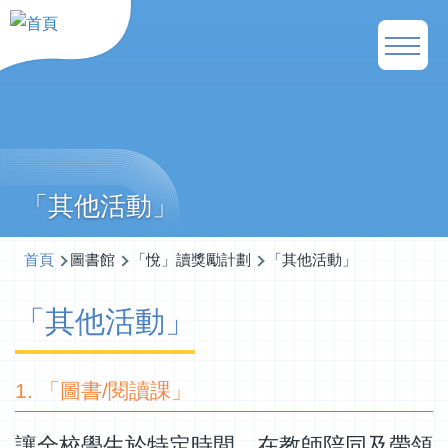
移至主內容
Main
naviga
「其他活動」
導
首頁
圖書館
「悅」讀獎勵計劃
「其他活動」
航
「其他活動」
連
結
1. 「圖書/閱讀課」
讓全校學生於特定時間，在教師陪同及帶領