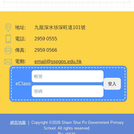
地址:
九龍深水埗深旺道101號
電話:
2959 0555
傳真:
2959 0566
電郵:
email@sspgps.edu.hk
eClass:
網頁地圖
| Copyright ©
2026 Sham Shui Po Government Primary
School. All rights reserved.
By: ctd.hk