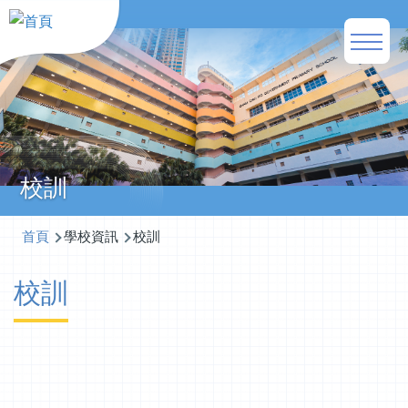
移至主內容
Main
naviga
校訓
導
首頁
學校資訊
校訓
航
校訓
連
結