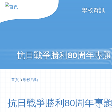
移至主內容
Main
學校資訊
navigati
抗日戰爭勝利80周年專
導
首頁
學校活動
航
連
抗日戰爭勝利80周年專
結