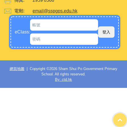
傳真:
2959 0566
電郵:
email@sspgps.edu.hk
eClass:
網頁地圖
| Copyright ©
2026 Sham Shui Po Government Primary
School. All rights reserved.
By: ctd.hk