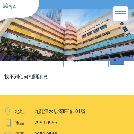
移至主內容
Main
naviga
導
首頁
學校活動
航
連
結
找不到任何相關訊息。
地址:
九龍深水埗深旺道101號
電話:
2959 0555